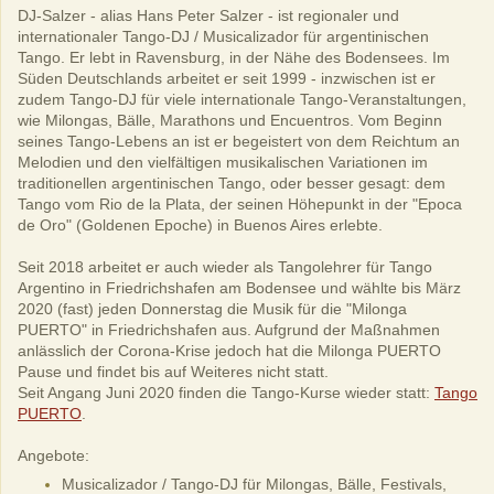
DJ-Salzer - alias Hans Peter Salzer - ist regionaler und
internationaler Tango-DJ / Musicalizador für argentinischen
Tango. Er lebt in Ravensburg, in der Nähe des Bodensees. Im
Süden Deutschlands arbeitet er seit 1999 - inzwischen ist er
zudem Tango-DJ für viele internationale Tango-Veranstaltungen,
wie Milongas, Bälle, Marathons und Encuentros. Vom Beginn
seines Tango-Lebens an ist er begeistert von dem Reichtum an
Melodien und den vielfältigen musikalischen Variationen im
traditionellen argentinischen Tango, oder besser gesagt: dem
Tango vom Rio de la Plata, der seinen Höhepunkt in der "Epoca
de Oro" (Goldenen Epoche) in Buenos Aires erlebte.
Seit 2018 arbeitet er auch wieder als Tangolehrer für Tango
Argentino in Friedrichshafen am Bodensee und wählte bis März
2020 (fast) jeden Donnerstag die Musik für die "Milonga
PUERTO" in Friedrichshafen aus. Aufgrund der Maßnahmen
anlässlich der Corona-Krise jedoch hat die Milonga PUERTO
Pause und findet bis auf Weiteres nicht statt.
Seit Angang Juni 2020 finden die Tango-Kurse wieder statt:
Tango
PUERTO
.
Angebote:
Musicalizador / Tango-DJ für Milongas, Bälle, Festivals,