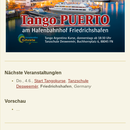
Nächste Veranstaltung/en
Do., 4.6.,
Start Tangokurse
,
Tanzschule
Desweemèr
,
Friedrichshafen
,
Germany
Vorschau
...